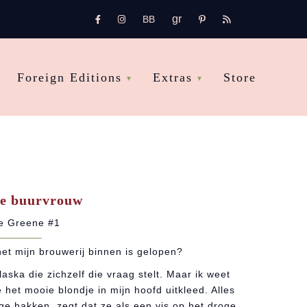
gr
bb
FB
Instagram
pinterest
rss
Foreign Editions
Extras
Store
e buurvrouw
ie Greene #1
et mijn brouwerij binnen is gelopen?
Alaska die zichzelf die vraag stelt. Maar ik weet
 het mooie blondje in mijn hoofd uitkleed. Alles
e hakken, zegt dat ze als een vis op het droge