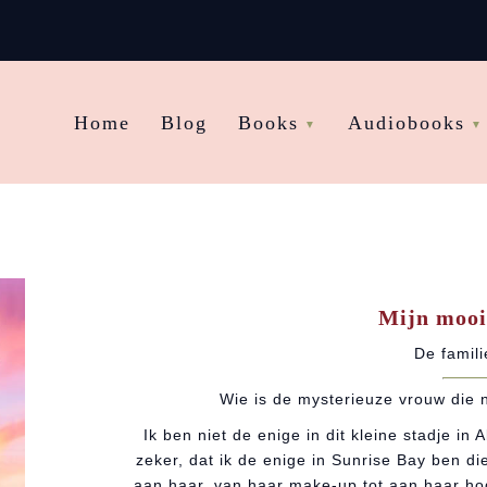
Home
Blog
Books
Audiobooks
Mijn mooi
De famil
Wie is de mysterieuze vrouw die n
Ik ben niet de enige in dit kleine stadje in 
zeker, dat ik de enige in Sunrise Bay ben die
aan haar, van haar make-up tot aan haar hog