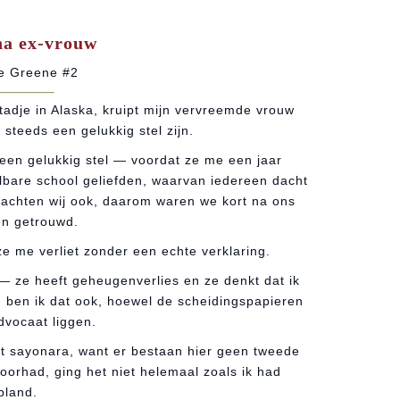
na ex-vrouw
ie Greene #2
tadje in Alaska, kruipt mijn vervreemde vrouw
steeds een gelukkig stel zijn.
een gelukkig stel — voordat ze me een jaar
lbare school geliefden, waarvan iedereen dacht
 dachten wij ook, daarom waren we kort na ons
en getrouwd.
e me verliet zonder een echte verklaring.
 — ze heeft geheugenverlies en ze denkt dat ik
 ben ik dat ook, hoewel de scheidingspapieren
advocaat liggen.
et sayonara, want er bestaan hier geen tweede
doorhad, ging het niet helemaal zoals ik had
pland.